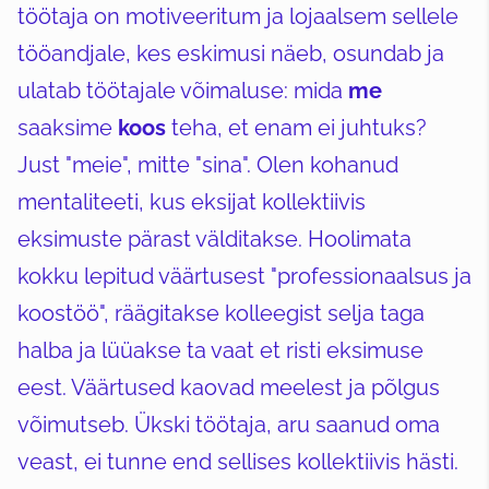
töötaja on motiveeritum ja lojaalsem sellele
tööandjale, kes eskimusi näeb, osundab ja
ulatab töötajale võimaluse: mida
me
saaksime
koos
teha, et enam ei juhtuks?
Just "meie", mitte "sina". Olen kohanud
mentaliteeti, kus eksijat kollektiivis
eksimuste pärast välditakse. Hoolimata
kokku lepitud väärtusest "professionaalsus ja
koostöö", räägitakse kolleegist selja taga
halba ja lüüakse ta vaat et risti eksimuse
eest. Väärtused kaovad meelest ja põlgus
võimutseb. Ükski töötaja, aru saanud oma
veast, ei tunne end sellises kollektiivis hästi.