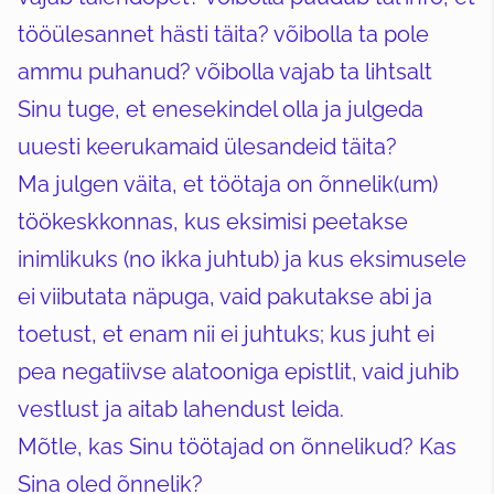
tööülesannet hästi täita? võibolla ta pole
ammu puhanud? võibolla vajab ta lihtsalt
Sinu tuge, et enesekindel olla ja julgeda
uuesti keerukamaid ülesandeid täita?
Ma julgen väita, et töötaja on õnnelik(um)
töökeskkonnas, kus eksimisi peetakse
inimlikuks (no ikka juhtub) ja kus eksimusele
ei viibutata näpuga, vaid pakutakse abi ja
toetust, et enam nii ei juhtuks; kus juht ei
pea negatiivse alatooniga epistlit, vaid juhib
vestlust ja aitab lahendust leida.
Mõtle, kas Sinu töötajad on õnnelikud? Kas
Sina oled õnnelik?