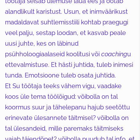
töötaja seisab ülemuse laua ees ja ootab
alandlikult karistust. Usun, et inimväärikust
madaldavat suhtlemisstiili kohtab praegugi
veel palju, sestap loodan, et kasvab peale
uusi juhte, kes on läbinud
psühholoogiaalaseid koolitusi või
coaching
u
ettevalmistuse. Et hästi juhtida, tuleb inimesi
tunda. Emotsioone tuleb osata juhtida.
Et Su töötaja teeks vähem vigu, vaadake
koos üle tema töölõigud: võibolla on tal
koormus suur ja tähelepanu hajub seetõttu
erinevate ülesannete täitmisel? võibolla on
tal ülesandeid, mille paremaks täitmiseks
vajab täiendõpet? võibolla puudub tal info, et