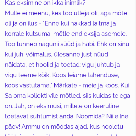
Kas eksimine on ikka inimlik?
Mulle ei meenu, kes too ütleja oli, aga mõte
oli ja on ilus - "Enne kui hakkad laitma ja
korrale kutsuma, mõtle end eksija asemele.
Too tunneb nagunii süüd ja häbi. Ehk on sinu
kui juhi võimalus, ülesanne just nüüd
näidata, et hoolid ja toetad: vigu juhtub ja
vigu teeme kõik. Koos leiame lahenduse,
koos vastutame," Märkate - meie ja koos. Kui
Sa oma kollektiivile mõtled, siis kuidas teiega
on. Jah, on eksimusi, millele on keeruline
toetavat suhtumist anda. Noomida? Nii eilne
päev! Ammu on möödas ajad, kus hooletu