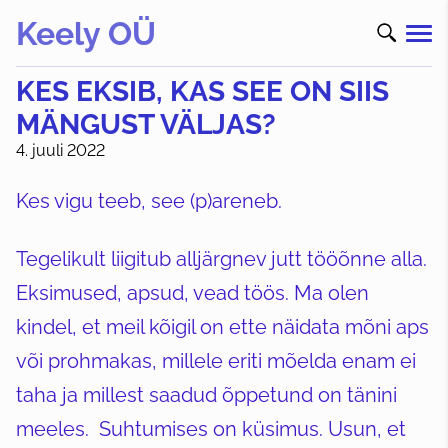
Keely OÜ
KES EKSIB, KAS SEE ON SIIS
MÄNGUST VÄLJAS?
4. juuli 2022
Kes vigu teeb, see (p)areneb.
Tegelikult liigitub alljärgnev jutt tööõnne alla.
Eksimused, apsud, vead töös. Ma olen
kindel, et meil kõigil on ette näidata mõni aps
või prohmakas, millele eriti mõelda enam ei
taha ja millest saadud õppetund on tänini
meeles. Suhtumises on küsimus. Usun, et