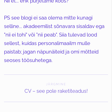
Nii et... ehk purjetame koos?
PS see blogi ei saa olema mitte kunagi
selline... akadeemilist sõnavara sisaldav ega
"nii ei tohi" või "nii peab". Siia tulevad lood
sellest, kuidas personalimaailm mulle
paistab; jagan näpunäiteid ja omi mõtteid
seoses töösuhetega.
JÄRGMINE
CV – see pole raketiteadus!