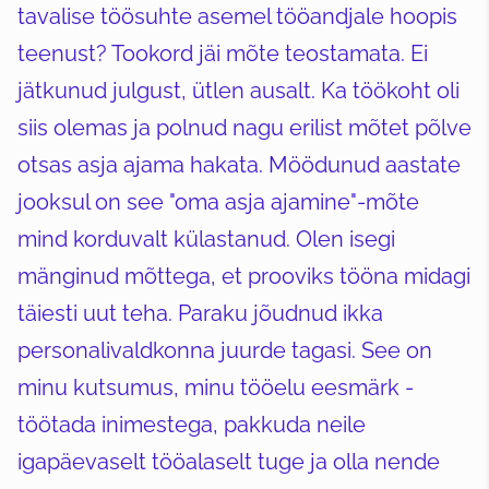
tavalise töösuhte asemel tööandjale hoopis
teenust? Tookord jäi mõte teostamata. Ei
jätkunud julgust, ütlen ausalt. Ka töökoht oli
siis olemas ja polnud nagu erilist mõtet põlve
otsas asja ajama hakata. Möödunud aastate
jooksul on see "oma asja ajamine"-mõte
mind korduvalt külastanud. Olen isegi
mänginud mõttega, et prooviks tööna midagi
täiesti uut teha. Paraku jõudnud ikka
personalivaldkonna juurde tagasi. See on
minu kutsumus, minu tööelu eesmärk -
töötada inimestega, pakkuda neile
igapäevaselt tööalaselt tuge ja olla nende