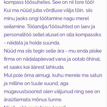
kompass töösuhetes. See on nii tore töö!
Kui ma nüüd juba võrdluse välja tõin, siis
minu jaoks ongi töötamine nagu merel
seilamine. Tööandja/töösuhted on laev ja
personalitöö sellel alusel on olla kompassiks
- näidata ja hoida suunda.
Nüüd ma siis tegin selle ära - mu enda pisike
firma on nädalapäevad vana ja ootab õhinal,
et saaks kai äärest lahkuda.
Mul pole õrna aimugi, kuhu merele ma satun
ja milline on tuule suund, aga
mugavustsoonist olen väljunud ning see on
äraütlemata mõnus tunne.